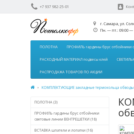
+7 937 982-25-01
Кон
г. Самара, ул. Сол
Пн. — пт.: 09:00 — 
ПОЛОТНА
ПРОФИЛЬ гардины брус отбойники 
РАСХОДНЫЙ МАТЕРИАЛ подвесы клей
СВЕТИЛЬН
РАСПРОДАЖА ТОВАРОВ ПО АКЦИИ
КОМПЛЕКТУЮЩИЕ закладные термокольца обводы
КО
ПОЛОТНА (3)
об
ПРОФИЛЬ гардины брус отбойники
световые линии ВЕНТРЕШЕТКИ (18)
ВСТАВКА шпатели и лопатки (16)