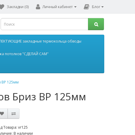
Закладки (0)
Личный кабинет
Блог
ЕКТУЮЩИЕ закладные термокольца обводы
жа потолков "СДЕЛАЙ САМ"
з ВР 125мм
ов Бриз ВР 125мм
д Товара: vr125
личие: В наличии