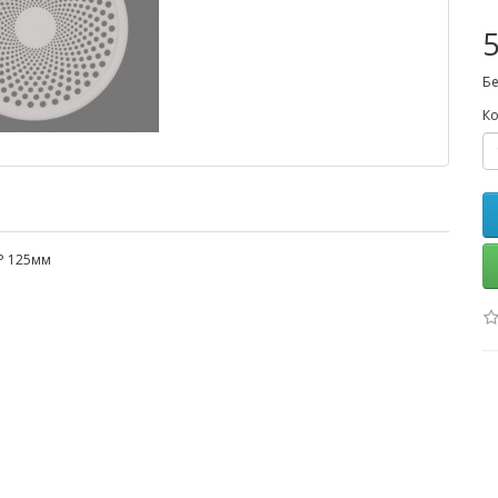
5
Бе
Ко
Р 125мм