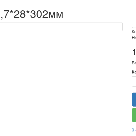
0,7*28*302мм
К
Н
Бе
К
0